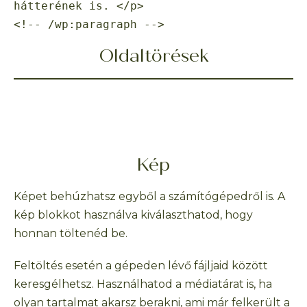
hátterének is. </p>

<!-- /wp:paragraph -->
Oldaltörések
Kép
Képet behúzhatsz egyből a számítógépedről is. A
kép blokkot használva kiválaszthatod, hogy
honnan töltenéd be.
Feltöltés esetén a gépeden lévő fájljaid között
keresgélhetsz. Használhatod a médiatárat is, ha
olyan tartalmat akarsz berakni, ami már felkerült a