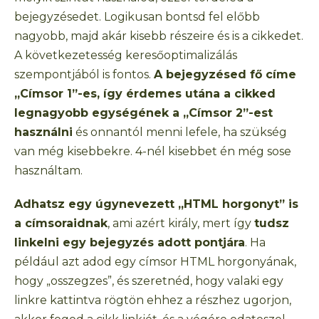
bejegyzésedet. Logikusan bontsd fel előbb
nagyobb, majd akár kisebb részeire és is a cikkedet.
A következetesség keresőoptimalizálás
szempontjából is fontos.
A bejegyzésed fő címe
„Címsor 1”-es, így érdemes utána a cikked
legnagyobb egységének a „Címsor 2”-est
használni
és onnantól menni lefele, ha szükség
van még kisebbekre. 4-nél kisebbet én még sose
használtam.
Adhatsz egy úgynevezett „HTML horgonyt” is
a címsoraidnak
, ami azért király, mert így
tudsz
linkelni egy bejegyzés adott pontjára
. Ha
például azt adod egy címsor HTML horgonyának,
hogy „osszegzes”, és szeretnéd, hogy valaki egy
linkre kattintva rögtön ehhez a részhez ugorjon,