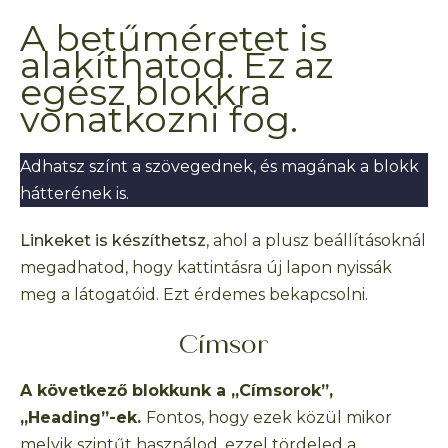
A betűméretet is
alakíthatod. Ez az
egész blokkra
vonatkozni fog.
Adhatsz színt a szövegednek, és magának a blokk
hátterének is.
Linkeket is készíthetsz
, ahol a plusz beállításoknál
megadhatod, hogy kattintásra új lapon nyissák
meg a látogatóid. Ezt érdemes bekapcsolni.
Címsor
A következő blokkunk a „Címsorok”,
„Heading”-ek.
Fontos, hogy ezek közül mikor
melyik szintűt használod, ezzel tördeled a