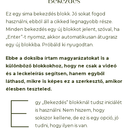
Bekezdés
Ez egy sima bekezdés blokk. Jó sokat fogod
használni, ebből áll a cikked legnagyobb része.
Minden bekezdés egy új blokkot jelent, szóval, ha
„Enter”-t nyomsz, akkor automatikusan átugrasz
egy új blokkba. Próbáld ki nyugodtan.
Ebbe a doksiba írtam magyarázatokat is a
különböző blokkokhoz, hogy ne csak a videó
és a leckeleírás segítsen, hanem egyből
láthasd, mikre is képes ez a szerkesztő, amikor
élesben teszteled.
E
gy „Bekezdés” blokknál tudsz iniciálét
is használni. Nem hiszem, hogy
sokszor kellene, de ez is egy opció, jó
tudni, hogy ilyen is van.