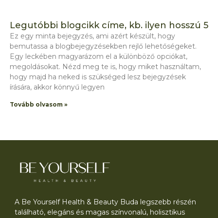
Legutóbbi blogcikk címe, kb. ilyen hosszú 5
Ez egy minta bejegyzés, ami azért készült, hogy
bemutassa a blogbejegyzésekben rejlő lehetőségeket.
Egy leckében magyarázom el a különböző opciókat,
megoldásokat. Nézd meg te is, hogy miket használtam,
hogy majd ha neked is szükséged lesz bejegyzések
írására, akkor könnyű legyen
Tovább olvasom »
A Be Yourself Health & Beauty Buda legszebb részén
található, elegáns és magas színvonalú, holisztikus