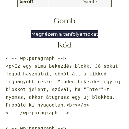
kerül?
évente
Gomb
Megnézem a tanfolyamokat
Kód
<!-- wp:paragraph -->

<p>Ez egy sima bekezdés blokk. Jó sokat 
fogod használni, ebből áll a cikked 
legnagyobb része. Minden bekezdés egy új 
blokkot jelent, szóval, ha "Enter"-t 
nyomsz, akkor átugrasz egy új blokkba. 
Próbáld ki nyugodtan.<br></p>

<!-- /wp:paragraph -->

<!-- wp:paragraph -->
