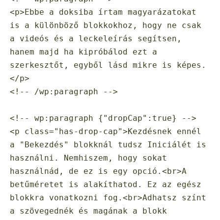
<p>Ebbe a doksiba írtam magyarázatokat 
is a különböző blokkokhoz, hogy ne csak 
a videós és a leckeleírás segítsen, 
hanem majd ha kipróbálod ezt a 
szerkesztőt, egyből lásd mikre is képes.
</p>

<!-- /wp:paragraph -->

<!-- wp:paragraph {"dropCap":true} -->

<p class="has-drop-cap">Kezdésnek ennél 
a "Bekezdés" blokknál tudsz Iniciálét is 
használni. Nemhiszem, hogy sokat 
használnád, de ez is egy opció.<br>A 
betűméretet is alakíthatod. Ez az egész 
blokkra vonatkozni fog.<br>Adhatsz színt 
a szövegednék és magának a blokk 