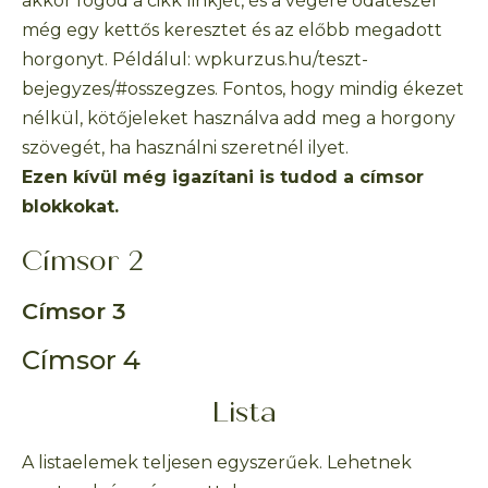
akkor fogod a cikk linkjét, és a végére odateszel
még egy kettős keresztet és az előbb megadott
horgonyt. Példálul: wpkurzus.hu/teszt-
bejegyzes/#osszegzes. Fontos, hogy mindig ékezet
nélkül, kötőjeleket használva add meg a horgony
szövegét, ha használni szeretnél ilyet.
Ezen kívül még igazítani is tudod a címsor
blokkokat.
Címsor 2
Címsor 3
Címsor 4
Lista
A listaelemek teljesen egyszerűek. Lehetnek