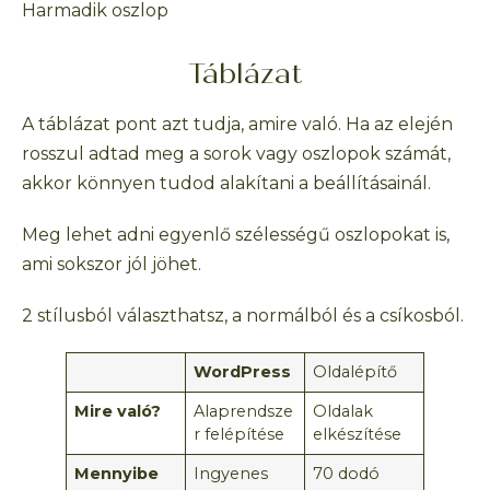
Harmadik oszlop
Táblázat
A táblázat pont azt tudja, amire való. Ha az elején
rosszul adtad meg a sorok vagy oszlopok számát,
akkor könnyen tudod alakítani a beállításainál.
Meg lehet adni egyenlő szélességű oszlopokat is,
ami sokszor jól jöhet.
2 stílusból választhatsz, a normálból és a csíkosból.
WordPress
Oldalépítő
Mire való?
Alaprendsze
Oldalak
r felépítése
elkészítése
Mennyibe
Ingyenes
70 dodó