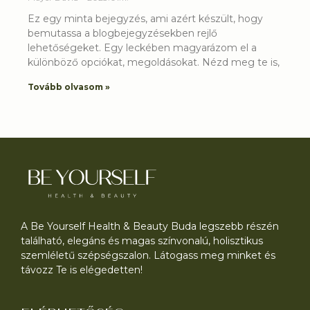
Ez egy minta bejegyzés, ami azért készült, hogy
bemutassa a blogbejegyzésekben rejlő
lehetőségeket. Egy leckében magyarázom el a
különböző opciókat, megoldásokat. Nézd meg te is,
Tovább olvasom »
A Be Yourself Health & Beauty Buda legszebb részén
található, elegáns és magas színvonalú, holisztikus
szemléletű szépségszalon. Látogass meg minket és
távozz Te is elégedetten!