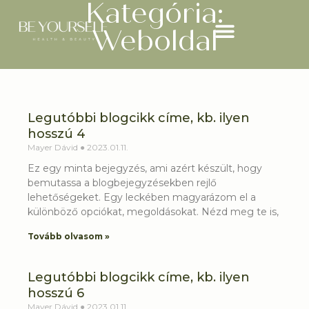
Kategória:
Weboldal
Legutóbbi blogcikk címe, kb. ilyen
hosszú 4
Mayer Dávid
2023.01.11.
Ez egy minta bejegyzés, ami azért készült, hogy
bemutassa a blogbejegyzésekben rejlő
lehetőségeket. Egy leckében magyarázom el a
különböző opciókat, megoldásokat. Nézd meg te is,
Tovább olvasom »
Legutóbbi blogcikk címe, kb. ilyen
hosszú 6
Mayer Dávid
2023.01.11.